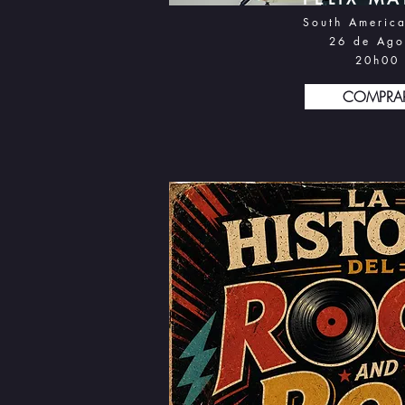
South America
26 d
e Ago
20h0
0
COMPRA