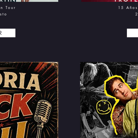
n Tour
15 Años
sto
2
R