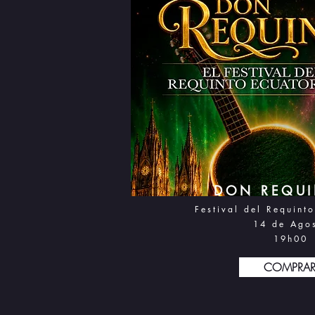
DON REQUI
Festival del Requint
14 d
e Ago
19h0
0
COMPRA