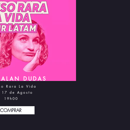
GALAN DUDAS
so Rara La Vida
 17 d
e Agosto
19h0
0
COMPRAR