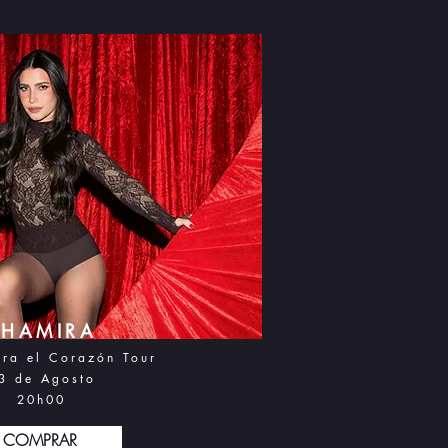
ZHAMIRA
ara el Corazón Tour
3 d
e Agosto
20h0
0
COMPRAR