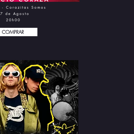
 - Corazitas Somos
7 d
e Agosto
20h0
0
COMPRAR