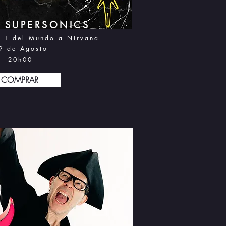
E SUPERSONICS
# 1 del Mundo a Nirvana
9 d
e Agosto
20h0
0
COMPRAR