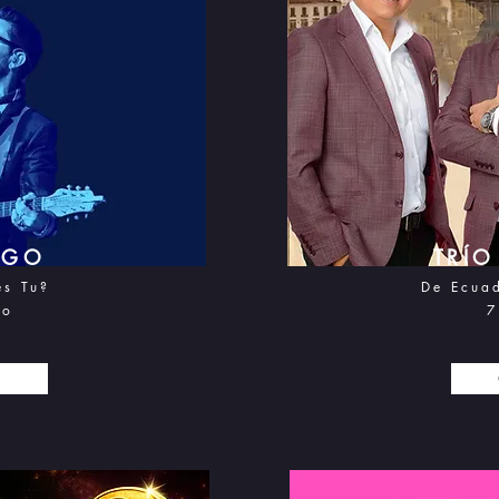
AGO
TRÍ
es Tu?
De Ecua
to
7