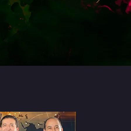
Curare
Perro en Misa
Eblis Desperation
Septiembre 5 - 19h00
COMPRAR