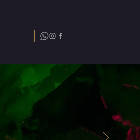
Descomunal
Madbrain