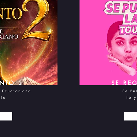
NTO 2
SE RE
o Ecuatoriano
Se Pu
sto
16 y
R