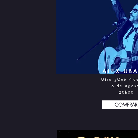
ALEX UB
Gira ¿Qué Pid
6 d
e Agos
20h0
0
COMPRAR