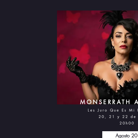
MONSERRATH A
Les Juro Que Es Mi 
20, 21 y 22 d
e
20h0
0
Agosto 20