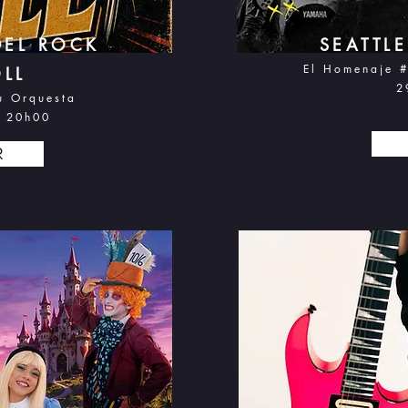
DEL ROCK
SEATTL
El Homenaje 
LL
2
u Orquesta
-
20h0
0
R