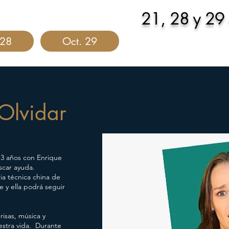
21, 28 y 29 
 28
Oct. 29
Olvidar
 3 años con Enrique
scar ayuda.
ria técnica china de
e y ella podrá seguir
isas, música y
estra vida. Durante