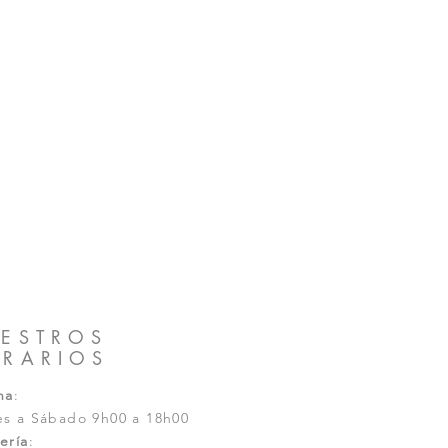
ESTROS
RARIOS
na
:
es a Sábado 9h00 a 18h00
ería
: