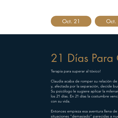
Oct. 21
Oct.
21 Días Para 
Terapia para superar al tóxico!
Claudia acaba de romper su relación de
y, afectada por la separación, decide bu
Su psicólogo le sugiere aplicar la milena
los 21 días. En 21 días la costumbre venc
con su vida.
Entonces empieza esa aventura llena de r
situaciones "demasiado" parecidas a nu