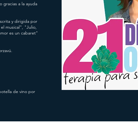
o gracias a la ayuda
crita y dirigida por
el musical", "Julio,
 amor es un cabaret"
orzavú.
tella de vino por