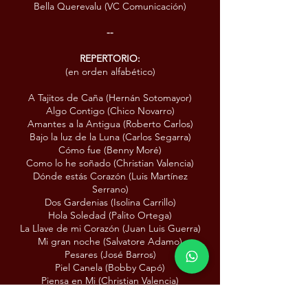
Bella Querevalu (VC Comunicación)
--
REPERTORIO:
(en orden alfabético)
A Tajitos de Caña (Hernán Sotomayor)
Algo Contigo (Chico Novarro)
Amantes a la Antigua (Roberto Carlos)
Bajo la luz de la Luna (Carlos Segarra)
Cómo fue (Benny Moré)
Como lo he soñado (Christian Valencia)
Dónde estás Corazón (Luis Martínez
Serrano)
Dos Gardenias (Isolina Carrillo)
Hola Soledad (Palito Ortega)
La Llave de mi Corazón (Juan Luis Guerra)
Mi gran noche (Salvatore Adamo)
Pesares (José Barros)
Piel Canela (Bobby Capó)
Piensa en Mi (Christian Valencia)
Pizarrón (Christian Valencia)
Suerte (Christian Valencia)