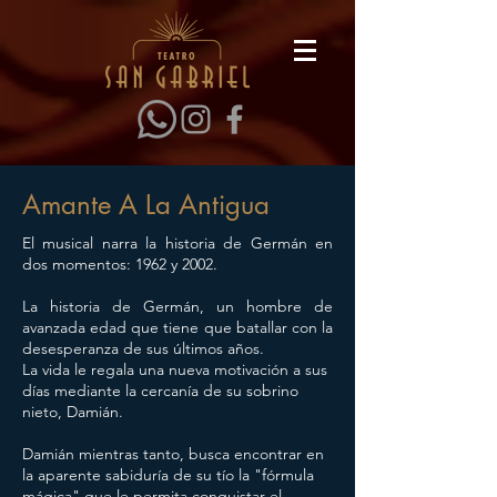
Amante A La Antigua
El musical narra la historia de Germán en
dos momentos: 1962 y 2002.
La historia de Germán, un hombre de
avanzada edad que tiene que batallar con la
desesperanza de sus últimos años.
La vida le regala una nueva motivación a sus
días mediante la cercanía de su sobrino
nieto, Damián.
Damián mientras tanto, busca encontrar en
la aparente sabiduría de su tío la "fórmula
mágica" que le permita conquistar el