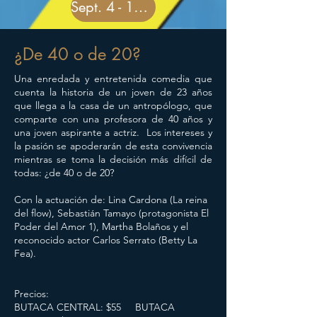
Sept. 4 - 16h00
¿De 40 o de 20?
Una enredada y entretenida comedia que
cuenta la historia de un joven de 23 años
que llega a la casa de un antropólogo, que
comparte con una profesora de 40 años y
una joven aspirante a actriz. Los intereses y
la pasión se apoderarán de esta convivencia
mientras se toma la decisión más difícil de
todas: ¿de 40 o de 20?
Con la actuación de: Lina Cardona (La reina
del flow), Sebastián Tamayo (protagonista El
Poder del Amor 1), Martha Bolaños y el
reconocido actor Carlos Serrato (Betty La
Fea).
Precios:
BUTACA CENTRAL: $55 BUTACA