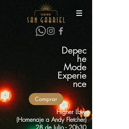
Depec
he
Mode
Experie
nce
Comprar
Higher Love
(Homenaje a Andy Fletcher)
28 de Julio - 20h30