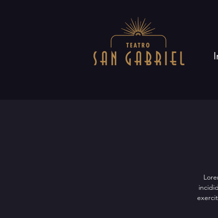
I
Lore
incidi
exerci