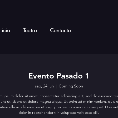
nicio
Teatro
Contacto
Evento Pasado 1
sáb, 24 jun
  |  
Coming Soon
m ipsum dolor sit amet, consectetur adipiscing elit, sed do eiusmod t
dunt ut labore et dolore magna aliqua. Ut enim ad minim veniam, quis 
tation ullamco laboris nisi ut aliquip ex ea commodo consequat. Duis aut
dolor in reprehenderit in voluptate velit esse cillu