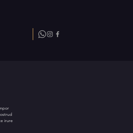
empor
nostrud
e irure