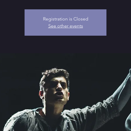
Registration is Closed
See other events