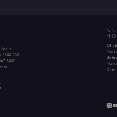
NU
HO
Ofici
 Jesús
Mart
 7800 238
Bolet
367 8080
Mart
.com
Domi
d
s