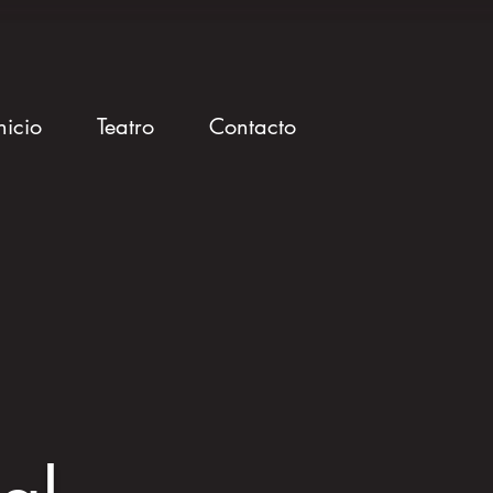
nicio
Teatro
Contacto