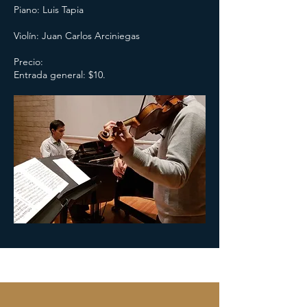
Piano: Luis Tapia
Violín: Juan Carlos Arciniegas
Precio:
Entrada general: $10.