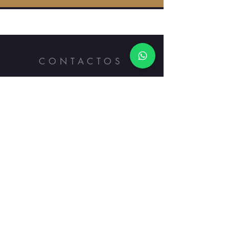
CONTACTOS
Avenida América y Mariana de
Jesús
Boletería WhatsApp: ++5939
6
7800 238
Información Teléfono:
+5939 8367
8080
E-mail:
info@teatrosangabriel.com
NUESTROS